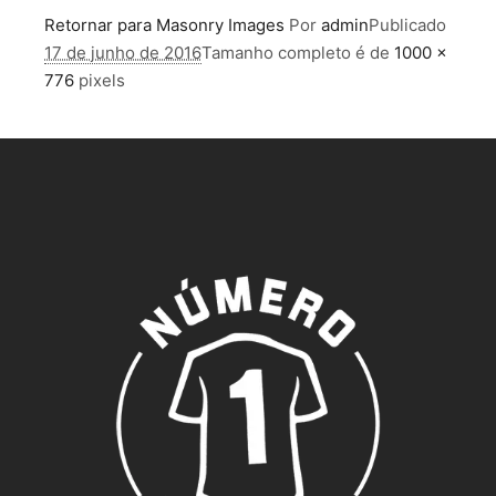
Retornar para Masonry Images
Por
admin
Publicado
17 de junho de 2016
Tamanho completo é de
1000 ×
776
pixels