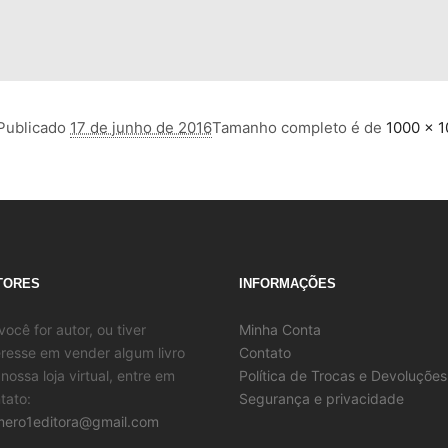
Publicado
17 de junho de 2016
Tamanho completo é de
1000 × 
TORES
INFORMAÇÕES
você for autor, ou tiver
Minha Conta
eresse em vender algum livro
Contato
nossa loja virtual, entre em
Política de Trocas e Devoluções
tato:
Segurança e privacidade
ero1editora@gmail.com