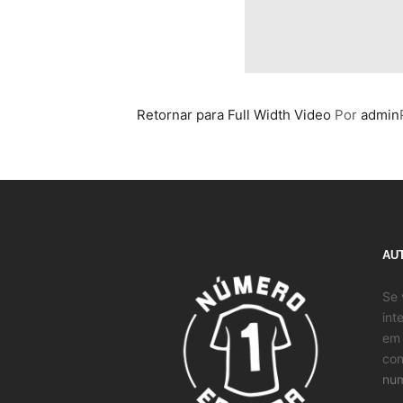
Retornar para Full Width Video
Por
admin
AU
Se 
int
em 
con
num