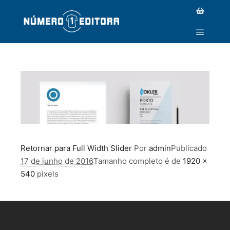
PROJECT-FULL-WIDTH
Retornar para Full Width Slider
Por
admin
Publicado
17 de junho de 2016
Tamanho completo é de
1920 ×
540
pixels