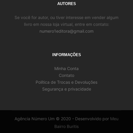
AUTORES
Se você for autor, ou tiver interesse em vender algum
livro em nossa loja virtual, entre em contato:
numero1editora@gmail.com
INFORMAÇÕES
Minha Conta
Contato
Política de Trocas e Devoluções
Segurança e privacidade
Agência Número Um © 2020 - Desenvolvido por
Meu
Bairro Buritis