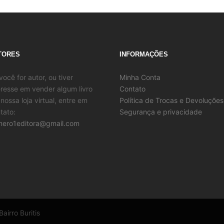
TORES
INFORMAÇÕES
você for autor, ou tiver
Minha Conta
eresse em vender algum livro
Contato
nossa loja virtual, entre em
Política de Trocas e Devoluções
tato:
Segurança e privacidade
ero1editora@gmail.com
airro Buritis