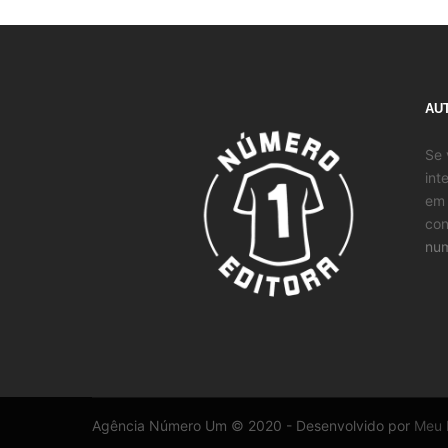
AU
Se 
int
em 
con
num
Agência Número Um © 2020 - Desenvolvido por
Meu B