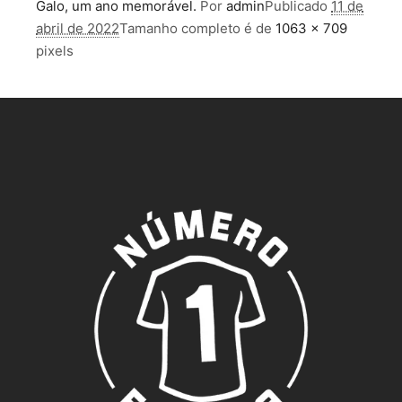
Galo, um ano memorável.
Por
admin
Publicado
11 de
abril de 2022
Tamanho completo é de
1063 × 709
pixels