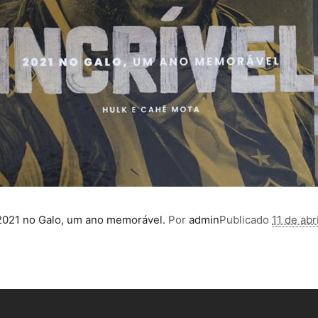
 2021 no Galo, um ano memorável.
Por
admin
Publicado
11 de abr