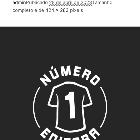
admin
Publicado
28 de abril de 2023
Tamanho
completo é de
424 × 283
pixels