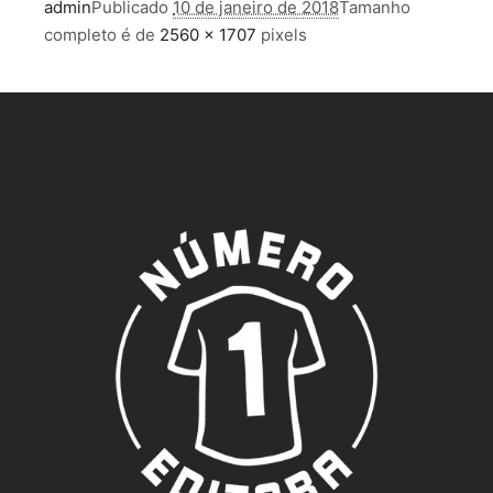
admin
Publicado
10 de janeiro de 2018
Tamanho
completo é de
2560 × 1707
pixels