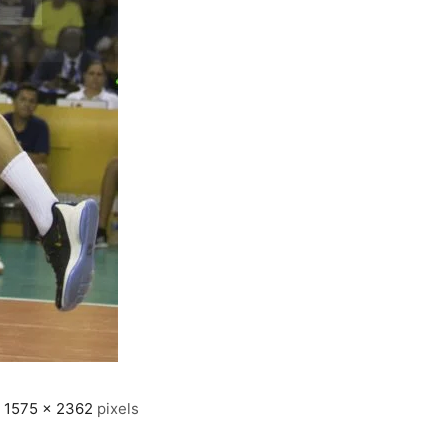
e
1575 × 2362
pixels