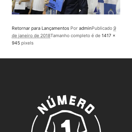
Retornar para Lançamentos
Por
admin
Publicado
9
de janeiro de 2018
Tamanho completo é de
1417 ×
945
pixels