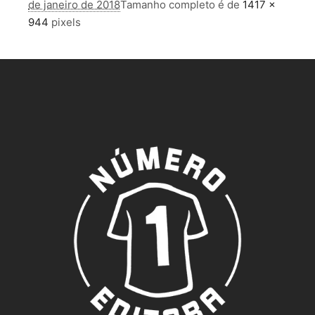
de janeiro de 2018
Tamanho completo é de
1417 ×
944
pixels