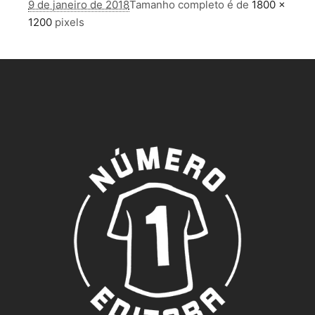
9 de janeiro de 2018
Tamanho completo é de
1800 ×
1200
pixels