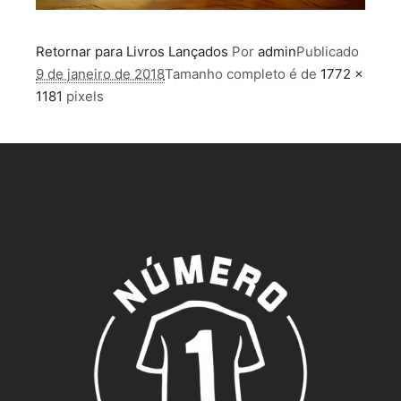
Retornar para Livros Lançados
Por
admin
Publicado
9 de janeiro de 2018
Tamanho completo é de
1772 ×
1181
pixels