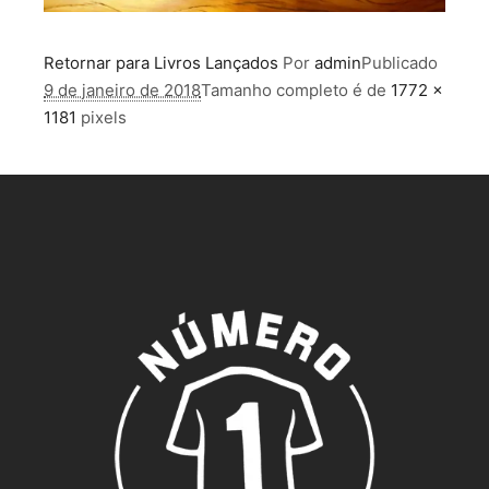
Retornar para Livros Lançados
Por
admin
Publicado
9 de janeiro de 2018
Tamanho completo é de
1772 ×
1181
pixels