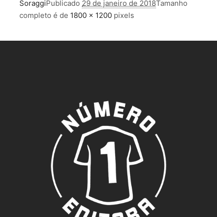
Soraggi
Publicado
29 de janeiro de 2018
Tamanho
completo é de
1800 × 1200
pixels