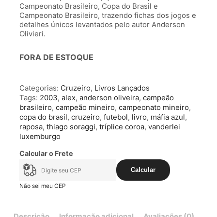
Campeonato Brasileiro, Copa do Brasil e
Campeonato Brasileiro, trazendo fichas dos jogos e
detalhes únicos levantados pelo autor Anderson
Olivieri.
FORA DE ESTOQUE
Categorias:
Cruzeiro
,
Livros Lançados
Tags:
2003
,
alex
,
anderson oliveira
,
campeão
brasileiro
,
campeão mineiro
,
campeonato mineiro
,
copa do brasil
,
cruzeiro
,
futebol
,
livro
,
máfia azul
,
raposa
,
thiago soraggi
,
tríplice coroa
,
vanderlei
luxemburgo
Calcular o Frete
Calcular
Não sei meu CEP
Descrição
Informação adicional
Avaliações (0)